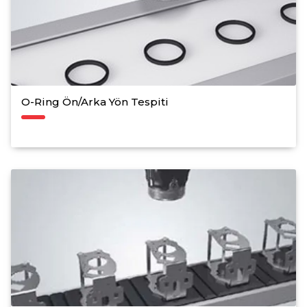
O-Ring Ön/Arka Yön Tespiti