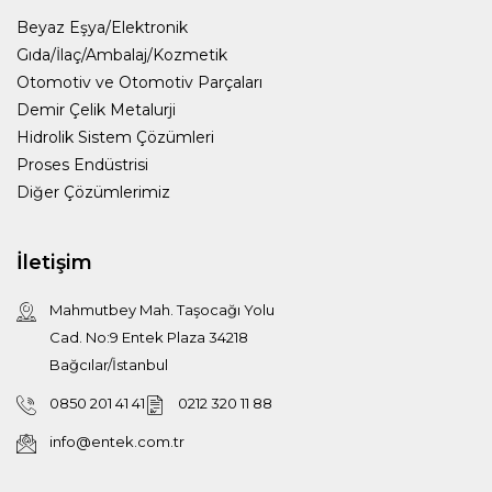
Beyaz Eşya/Elektronik
Gıda/İlaç/Ambalaj/Kozmetik
Otomotiv ve Otomotiv Parçaları
Demir Çelik Metalurji
Hidrolik Sistem Çözümleri
Proses Endüstrisi
Diğer Çözümlerimiz
İletişim
Mahmutbey Mah. Taşocağı Yolu
Cad. No:9 Entek Plaza 34218
Bağcılar/İstanbul
0850 201 41 41
0212 320 11 88
info@entek.com.tr