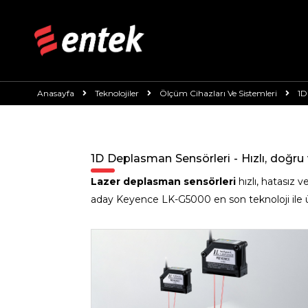
Anasayfa
Teknolojiler
Ölçüm Cihazları Ve Sistemleri
1D
1D Deplasman Sensörleri - Hızlı, doğru 
Lazer deplasman sensörleri
hızlı, hatasız
aday
Keyence
LK-G5000 en son teknoloji ile ür