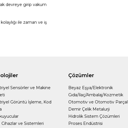
rak devreye girip vakum
laylığı ile zaman ve iş
lojiler
Çözümler
riyel Sensörler ve Makine
Beyaz Eşya/Elektronik
eti
Gıda/İlaç/Ambalaj/Kozmetik
riyel Görüntü İşleme, Kod
Otomotiv ve Otomotiv Parçal
a
Demir Çelik Metalurji
kuyucular
Hidrolik Sistem Çözümleri
Cihazlar ve Sistemleri
Proses Endüstrisi