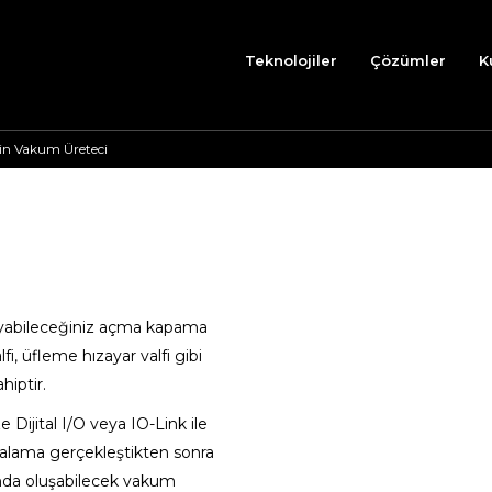
Teknolojiler
Çözümler
K
in Vakum Üreteci
abileceğiniz açma kapama
i, üfleme hızayar valfi gibi
hiptir.
 Dijital I/O veya IO-Link ile
akalama gerçekleştikten s
onra
ında oluşabilecek vakum