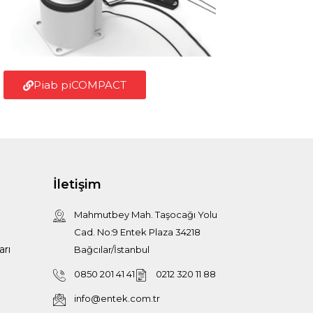
Piab piCOMPACT​
İletişim
Mahmutbey Mah. Taşocağı Yolu
Cad. No:9 Entek Plaza 34218
arı
Bağcılar/İstanbul
0850 201 41 41
0212 320 11 88
info@entek.com.tr