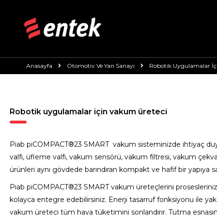
Anasayfa
Otomotiv Ve Yan Sanayi
Robotik Uygulamalar İç
Robotik uygulamalar için vakum üreteci
Piab piCOMPACT®23 SMART vakum sisteminizde ihtiyaç duy
valfi, üfleme valfi, vakum sensörü, vakum filtresi,
vakum çekvalf
ürünleri aynı gövdede barındıran kompakt ve hafif bir yapıya sa
Piab piCOMPACT®23 SMART
vakum üreteçlerini proseslerinize
kolayca entegre edebilirsiniz. Enerji tasarruf fonksiyonu ile y
vakum üreteci tüm hava tüketimini sonlandırır. Tutma esnas