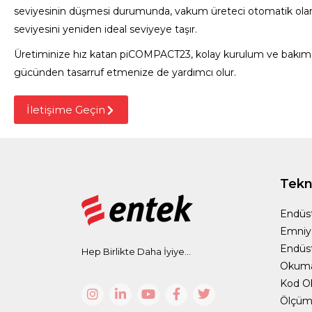
seviyesinin düşmesi durumunda, vakum üreteci otomatik o
la
seviyesini yeniden ideal seviyeye taşır.
Üretiminize hız katan piCOMPACT23, kolay kurulum ve bakım ko
gücünden tasarruf etmenize de yardımcı olur.
İletişime Geçin
Tekno
Endüst
Emniy
Endüst
Hep Birlikte Daha İyiye...
Okum
Kod O
Ölçüm 