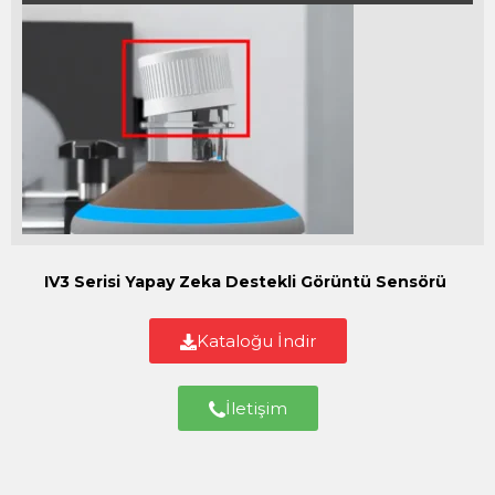
IV3 Serisi Yapay Zeka Destekli Görüntü Sensörü
Kataloğu İndir
İletişim