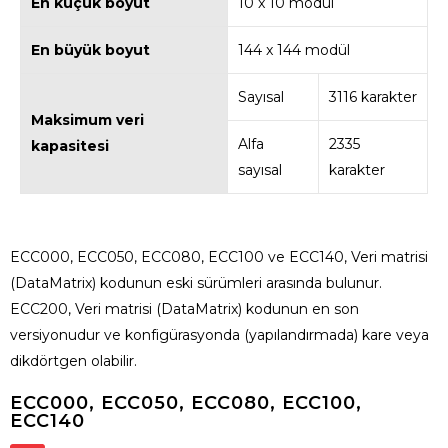
En küçük boyut
10 x 10 modül
En büyük boyut
144 x 144 modül
Sayısal
3116 karakter
Maksimum veri
Alfa
2335
kapasitesi
sayısal
karakter
ECC000, ECC050, ECC080, ECC100 ve ECC140, Veri matrisi
(DataMatrix) kodunun eski sürümleri arasında bulunur.
ECC200, Veri matrisi (DataMatrix) kodunun en son
versiyonudur ve konfigürasyonda (yapılandırmada) kare veya
dikdörtgen olabilir.
ECC000, ECC050, ECC080, ECC100,
ECC140