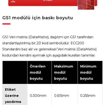
GS1 modülü için baskı boyutu
GS1 Veri matrisi (DataMatrix), dağıtım için GS1 tarafından
standartlaştırılmış bir 2D kod sembolüdür. ECC200
Standardını baz alır ve geleneksel Veri matrisi (DataMatrix)
kodundan kendini ayırmak için aşağıdaki kuralları tanımlar.
Önerilen
Maksimum
Minimum
modül
modül
modül
boyutu
boyutu
boyutu
Etiket
üzerine
0.300mm
0.615mm
0.255mm
yazdırma