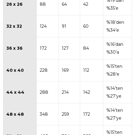
%19’dan
26 x 26
88
64
42
%35’e
%18’den
32 x 32
124
91
60
%34’e
%16’dan
36 x 36
172
127
84
%30’a
%15’ten
40 x 40
228
169
112
%28’e
%14’ten
44 x 44
288
214
142
%27’ye
%14’ten
48 x 48
348
259
172
%27’ye
%15’ten