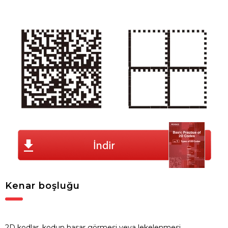
Kenar boşluğu
2D kodlar, kodun hasar görmesi veya lekelenmesi