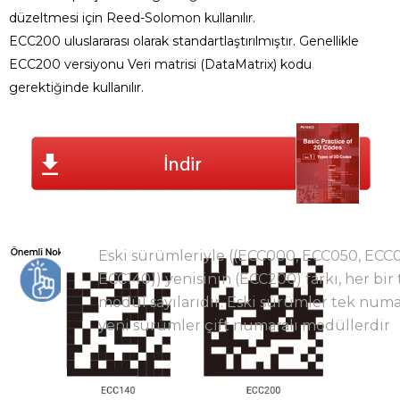
düzeltmesi için Reed-Solomon kullanılır.
ECC200 uluslararası olarak standartlaştırılmıştır. Genellikle
ECC200 versiyonu Veri matrisi (DataMatrix) kodu
gerektiğinde kullanılır.
Eski sürümleriyle ((ECC000, ECC050, ECC
ECC140)) yenisinin (ECC200) farkı, her bir
modül sayılarıdır. Eski sürümler tek num
yeni sürümler çift numaralı modüllerdir