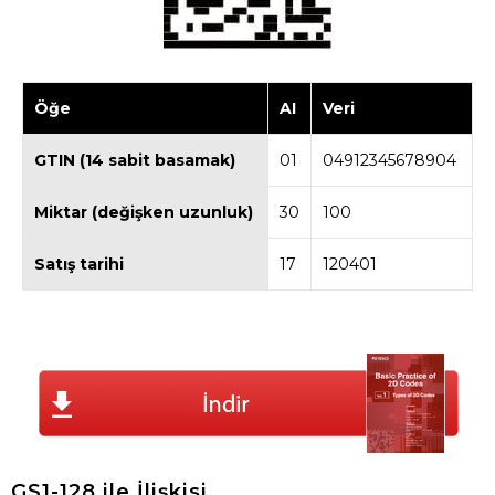
Öğe
AI
Veri
GTIN (14 sabit basamak)
01
04912345678904
Miktar (değişken uzunluk)
30
100
Satış tarihi
17
120401
GS1-128 ile İlişkisi