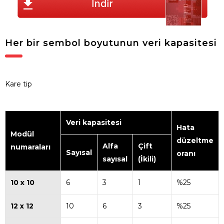
Her bir sembol boyutunun veri kapasitesi
Kare tip
Veri kapasitesi
Hata
Modül
düzeltme
Alfa
Çift
numaraları
Sayısal
oranı
sayısal
(İkili)
10 x 10
6
3
1
%25
12 x 12
10
6
3
%25