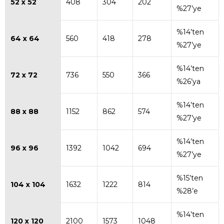
52 x 52
408
304
202
%27’ye
%14’ten
64 x 64
560
418
278
%27’ye
%14’ten
72 x 72
736
550
366
%26’ya
%14’ten
88 x 88
1152
862
574
%27’ye
%14’ten
96 x 96
1392
1042
694
%27’ye
%15’ten
104 x 104
1632
1222
814
%28’e
%14’ten
120 x 120
2100
1573
1048