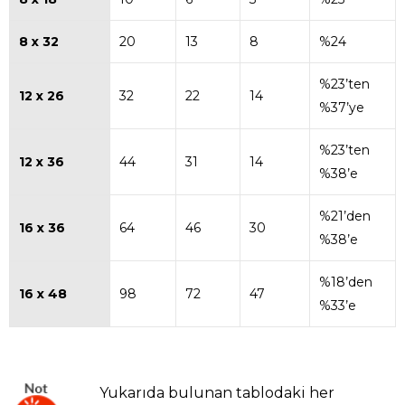
8 x 32
20
13
8
%24
%23’ten
12 x 26
32
22
14
%37’ye
%23’ten
12 x 36
44
31
14
%38’e
%21’den
16 x 36
64
46
30
%38’e
%18’den
16 x 48
98
72
47
%33’e
Yukarıda bulunan tablodaki her