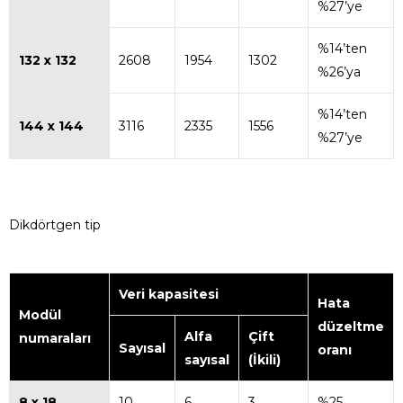
%27’ye
%14’ten
132 x 132
2608
1954
1302
%26’ya
%14’ten
144 x 144
3116
2335
1556
%27’ye
Dikdörtgen tip
Veri kapasitesi
Hata
Modül
düzeltme
Alfa
Çift
numaraları
Sayısal
oranı
sayısal
(İkili)
8 x 18
10
6
3
%25