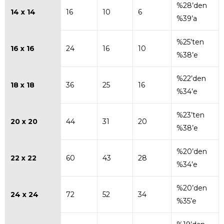
%28’den
14 x 14
16
10
6
%39’a
%25’ten
16 x 16
24
16
10
%38’e
%22’den
18 x 18
36
25
16
%34’e
%23’ten
20 x 20
44
31
20
%38’e
%20’den
22 x 22
60
43
28
%34’e
%20’den
24 x 24
72
52
34
%35’e