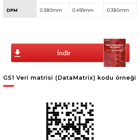
DPM
0.380mm
0.495mm
0.380mm
GS1 Veri matrisi (DataMatrix) kodu örneği