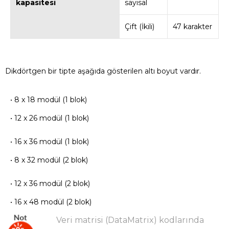
kapasitesi
sayısal
Çift (İkili)
47 karakter
Dikdörtgen bir tipte aşağıda gösterilen altı boyut vardır.
• 8 x 18 modül (1 blok)
• 12 x 26 modül (1 blok)
• 16 x 36 modül (1 blok)
• 8 x 32 modül (2 blok)
• 12 x 36 modül (2 blok)
• 16 x 48 modül (2 blok)
Veri matrisi (DataMatrix) kodlarında