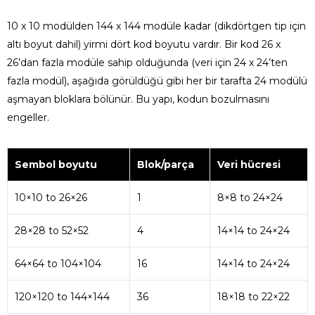
10 x 10 modülden 144 x 144 modüle kadar (dikdörtgen tip için
altı boyut dahil) yirmi dört kod boyutu vardır. Bir kod 26 x
26’dan fazla modüle sahip olduğunda (veri için 24 x 24’ten
fazla modül), aşağıda görüldüğü gibi her bir tarafta 24 modülü
aşmayan bloklara bölünür. Bu yapı, kodun bozulmasını
engeller.
Sembol boyutu
Blok/parça
Veri hücresi
10×10 to 26×26
1
8×8 to 24×24
28×28 to 52×52
4
14×14 to 24×24
64×64 to 104×104
16
14×14 to 24×24
120×120 to 144×144
36
18×18 to 22×22