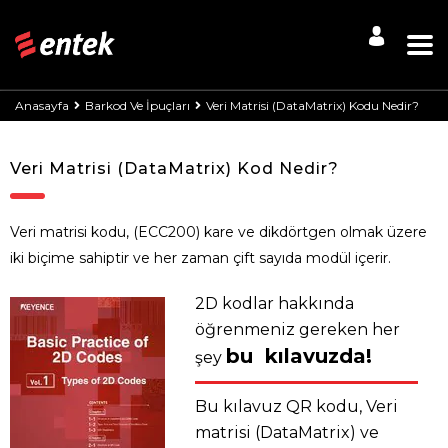
Anasayfa
Barkod Ve İpuçları
Veri Matrisi (DataMatrix) Kodu Nedir?
Veri Matrisi (DataMatrix) Kod Nedir?
Veri matrisi kodu, (ECC200) kare ve dikdörtgen olmak üzere
iki biçime sahiptir ve her zaman çift sayıda modül içerir.
2D kodlar hakkında
öğrenmeniz gereken her
bu kılavuzda!
şey
Bu kılavuz QR kodu, Veri
matrisi (DataMatrix) ve