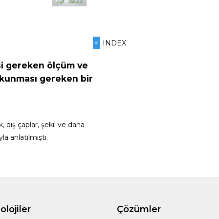
<
INDEX
si gereken ölçüm ve
okunması gereken bir
k, dış çaplar, şekil ve daha
la anlatılmıştı.
lojiler
Çözümler