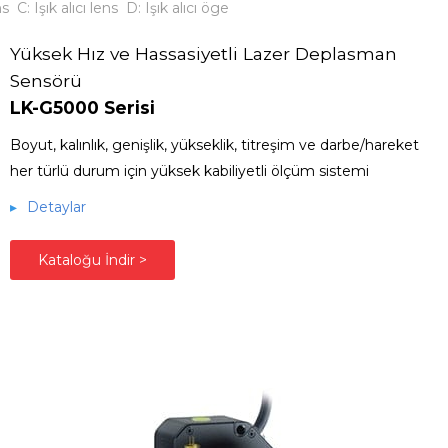
s C: Işık alıcı lens D: Işık alıcı öge
Yüksek Hız ve Hassasiyetli Lazer Deplasman
Sensörü
LK-G5000 Serisi
Boyut, kalınlık, genişlik, yükseklik, titreşim ve darbe/hareket
her türlü durum için yüksek kabiliyetli ölçüm sistemi
▸
Detaylar
Kataloğu İndir >