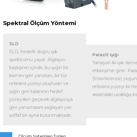
Spektral Ölçüm Yöntemi
SLD
SLD, hedefe doğru ışık
Parazit Işığı
spektrumu yayar. Algılayıcı
Yansıyan iki ışık demet
başlığının içinde, bu ışığın bir
etkileşime girer. Para
kısmını geri yansıtan, bir tür
(Interference) yoğun
referans yüzeyi oluşturan ve
referans yüzeyi ile h
ışığın geri kalanının hedef
arasındaki uzaklığa ba
yüzeyden geçerek algılayıcıya
geri yansımasını sağlayan yarı
şeffaf bir ayna bulunmaktadır.
Ölçüm Sistemleri Türleri