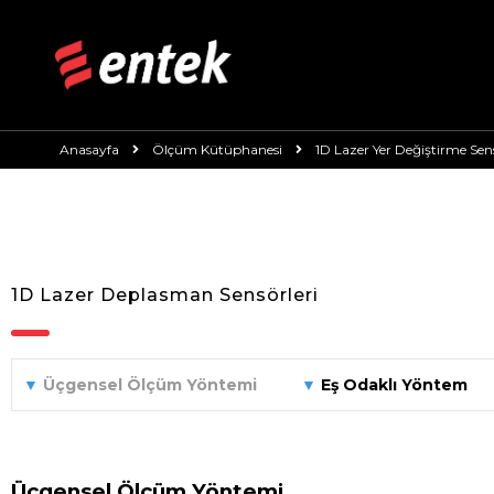
Anasayfa
Ölçüm Kütüphanesi
1D Lazer Yer Değiştirme Sens
Ölçüm Sistemleri Türleri
1D Lazer Deplasman Sensörleri
▼
Üçgensel Ölçüm Yöntemi
▼
Eş Odaklı Yöntem
Üçgensel Ölçüm Yöntemi