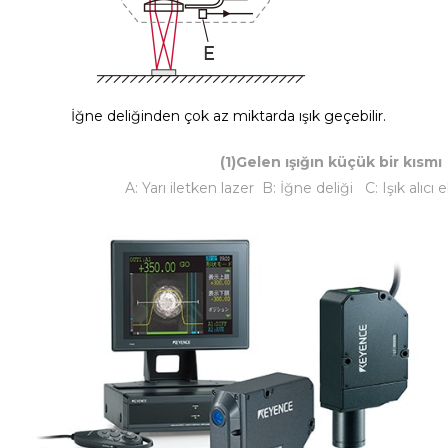
İğne deliğinden çok az miktarda ışık geçebilir.
(1)Gelen ışığın küçük bir kısmı
A: Yarı iletken lazer B: İğne deliği C: Işık alı