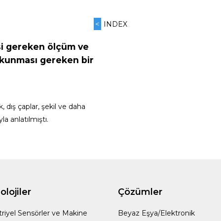
<
INDEX
si gereken ölçüm ve
okunması gereken bir
k, dış çaplar, şekil ve daha
la anlatılmıştı.
lojiler
Çözümler
riyel Sensörler ve Makine
Beyaz Eşya/Elektronik