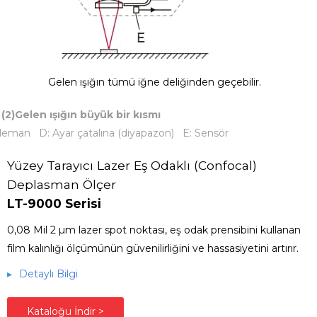
Gelen ışığın tümü iğne deliğinden geçebilir.
 (2)Gelen ışığın büyük bir kısmı
cı eleman D: Ayar çatalına (diyapazon) E: Sensör
Yüzey Tarayıcı Lazer Eş Odaklı (Confocal)
Deplasman Ölçer
LT-9000 Serisi
0,08 Mil 2 µm lazer spot noktası, eş odak prensibini kullanan
film kalınlığı ölçümünün güvenilirliğini ve hassasiyetini artırır.
▸
Detaylı Bilgi
Kataloğu İndir >