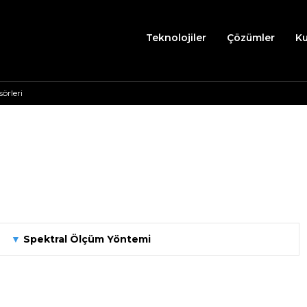
Teknolojiler
Çözümler
K
örleri
▼
Spektral Ölçüm Yöntemi