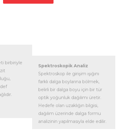
i birbiriyle
Spektroskopik Analiz
zit
Spektroskop ile girişim ışığını
luğu,
farklı dalga boylarına bölmek,
edef
belirli bir dalga boyu için bir tür
ğlıdır.
optik yoğunluk dağılımı üretir.
Hedefe olan uzaklığın bilgisi,
dağılım üzerinde dalga formu
analizinin yapılmasıyla elde edilir.