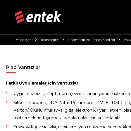
Anasayfa
Teknolojiler
Pnömatik ve Proses Kontrol
Vak
Piab Vantuzlar
Farklı Uygulamalar İçin Vantuzlar
Uygulamanız için optimum çözüm sunan geniş malzeme 
Silikon, kloropen, FDA, Nitril, Poliüretan, TPM, EPDM Cam,
Karton/ Oluklu mukavva, gıda, elektronik / yarı iletken, pla
malzemelerin taşınması uygulamaları için kullanılabilir
Yüksek/düşük sıcaklık, iz bırakmayan malzeme seçenekleri 