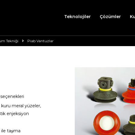
Teknolojiler
Çözümler
K
um Tekniği
Piab Vantuzlar
seçenekleri
 kuru meral yüzeler,
stik enjeksiyon
ile taşıma