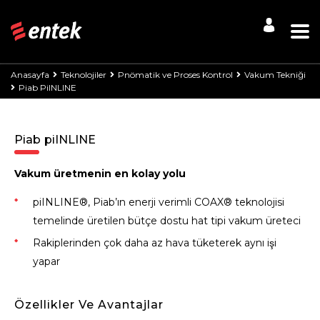
Anasayfa
Teknolojiler
Pnömatik ve Proses Kontrol
Vakum Tekniği
Piab PiINLINE
Piab piINLINE
Vakum üretmenin en kolay yolu
piINLINE®, Piab’ın enerji verimli COAX® teknolojisi
temelinde üretilen bütçe dostu hat tipi vakum üreteci
Rakiplerinden çok daha az hava tüketerek aynı işi
yapar
Özellikler Ve Avantajlar