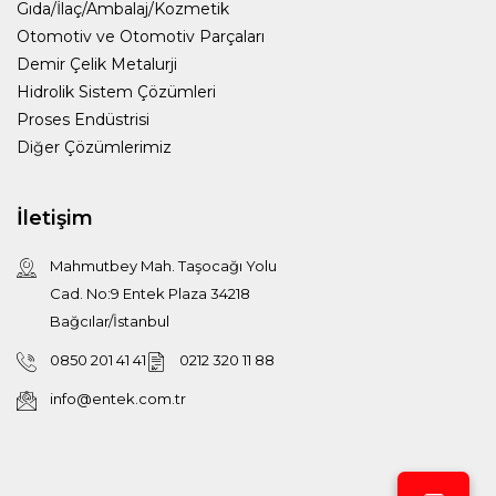
Gıda/İlaç/Ambalaj/Kozmetik
Otomotiv ve Otomotiv Parçaları
Demir Çelik Metalurji
Hidrolik Sistem Çözümleri
Proses Endüstrisi
Diğer Çözümlerimiz
İletişim
Mahmutbey Mah. Taşocağı Yolu
Cad. No:9 Entek Plaza 34218
Bağcılar/İstanbul
0850 201 41 41
0212 320 11 88
info@entek.com.tr