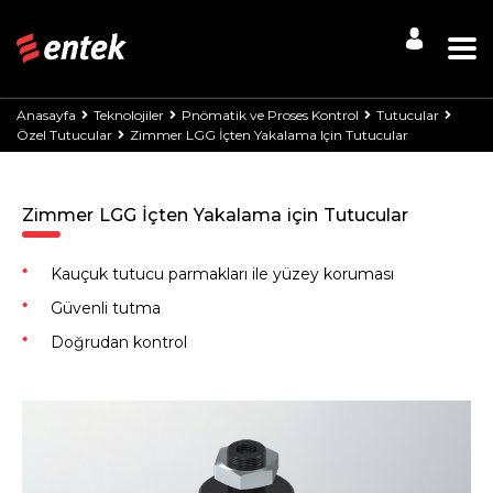
Anasayfa
Teknolojiler
Pnömatik ve Proses Kontrol
Tutucular
Özel Tutucular
Zimmer LGG İçten Yakalama Için Tutucular
Zimmer LGG İçten Yakalama için Tutucular
Kauçuk tutucu parmakları ile yüzey koruması
Güvenli tutma
Doğrudan kontrol