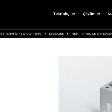
Teknolojiler
Çözümler
K
er Hareket İçin Fren ve Kilitler
Pnömatik
ZIMMER MKR Mil Için Pnöma