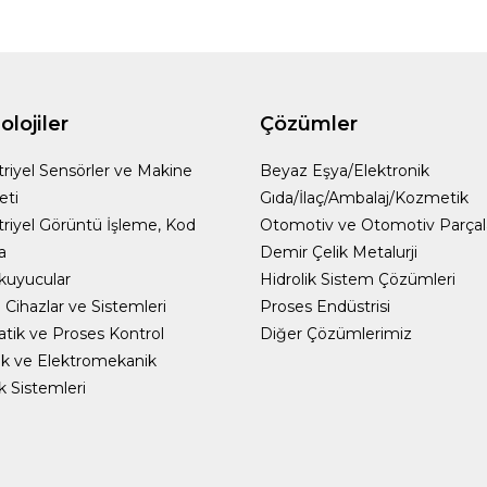
lojiler
Çözümler
riyel Sensörler ve Makine
Beyaz Eşya/Elektronik
eti
Gıda/İlaç/Ambalaj/Kozmetik
riyel Görüntü İşleme, Kod
Otomotiv ve Otomotiv Parçal
a
Demir Çelik Metalurji
kuyucular
Hidrolik Sistem Çözümleri
Cihazlar ve Sistemleri
Proses Endüstrisi
ik ve Proses Kontrol
Diğer Çözümlerimiz
k ve Elektromekanik
ik Sistemleri