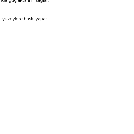
ında güç aktarımı sağlar.
t yüzeylere baskı yapar.