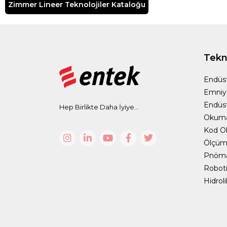
Zimmer Lineer Teknolojiler Kataloğu
Tekno
Endüst
Emniy
Endüst
Hep Birlikte Daha İyiye...
Okum
Kod O
Ölçüm 
Pnömat
Roboti
Hidrol