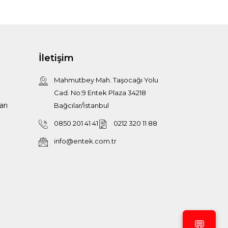
İletişim
Mahmutbey Mah. Taşocağı Yolu
Cad. No:9 Entek Plaza 34218
arı
Bağcılar/İstanbul
0850 201 41 41
0212 320 11 88
info@entek.com.tr
💬