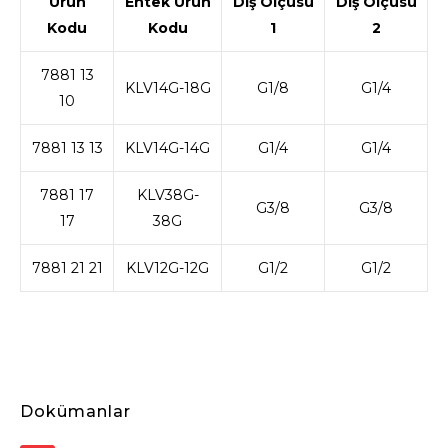
Ürün
Entek Ürün
Diş Ölçüsü
Diş Ölçüsü
Kodu
Kodu
1
2
7881 13
KLV14G-18G
G1/8
G1/4
10
7881 13 13
KLV14G-14G
G1/4
G1/4
7881 17
KLV38G-
G3/8
G3/8
17
38G
7881 21 21
KLV12G-12G
G1/2
G1/2
Dokümanlar