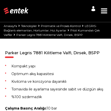
Anasayfa
Teknolojiler
Pnömatik ve Proses Kontrol
LEGRIS-
Bağlantı elemanları, Hortumlar, Hız Ayarlar
Pilot Kumandalı Çek
Valfler
Parker Legris 7881 Kilitleme Valfi, Dirsek, BSPP
Parker Legris 7881 Kilitleme Valfi, Dirsek, BSPP
Kompakt yapı
Optimum akış kapasitesi
Kıvılcıma ve korozyona dayanıklı
Tornavida ile ayarlama sayesinde sabit ve düzgün akış
%100 sızdırmazlık
Çalışma Basınç Aralığı:
10 bar