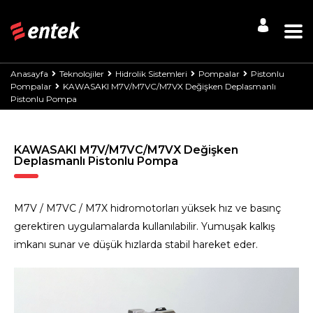
Anasayfa
Teknolojiler
Hidrolik Sistemleri
Pompalar
Pistonlu
Pompalar
KAWASAKI M7V/M7VC/M7VX Değişken Deplasmanlı
Pistonlu Pompa
KAWASAKI M7V/M7VC/M7VX Değişken
Deplasmanlı Pistonlu Pompa
M7V / M7VC / M7X hidromotorları yüksek hız ve basınç
gerektiren uygulamalarda kullanılabilir. Yumuşak kalkış
imkanı sunar ve düşük hızlarda stabil hareket eder.