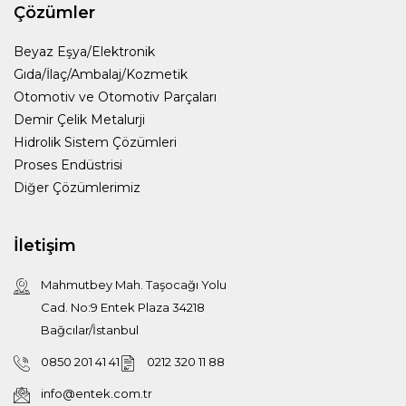
Çözümler
Beyaz Eşya/Elektronik
Gıda/İlaç/Ambalaj/Kozmetik
Otomotiv ve Otomotiv Parçaları
Demir Çelik Metalurji
Hidrolik Sistem Çözümleri
Proses Endüstrisi
Diğer Çözümlerimiz
İletişim
Mahmutbey Mah. Taşocağı Yolu
Cad. No:9 Entek Plaza 34218
Bağcılar/İstanbul
0850 201 41 41
0212 320 11 88
info@entek.com.tr