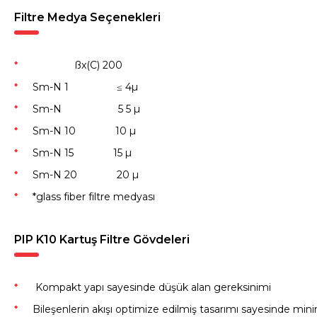
Filtre Medya Seçenekleri
ßx(C) 200
Sm-N 1 ≤ 4µ
Sm-N 5 5 µ
Sm-N 10 10 µ
Sm-N 15 15 µ
Sm-N 20 20 µ
*glass fiber filtre medyası
PIP K10 Kartuş Filtre Gövdeleri
Kompakt yapı sayesinde düşük alan gereksinimi
Bileşenlerin akışı optimize edilmiş tasarımı sayesinde mi