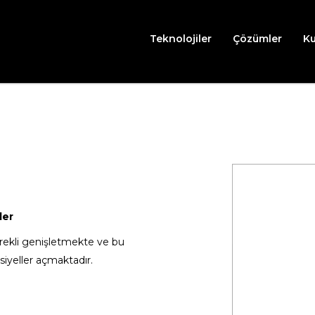
Teknolojiler
Çözümler
K
Seperasyon Sistemleri
Otomatik & Strainer Filtre Grubu
Endüstriyel Pr
ltreler
sürekli genişletmekte ve bu
iyeller açmaktadır.