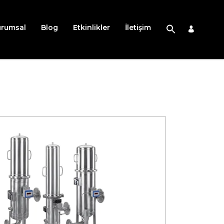
urumsal
Blog
Etkinlikler
İletişim
oses Teknolojisi İçin Filtreler – PIP K10