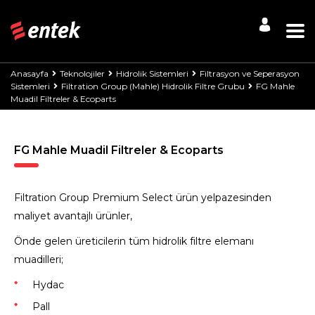
Anasayfa
Teknolojiler
Hidrolik Sistemleri
Filtrasyon ve Seperasyon
Sistemleri
Filtration Group (Mahle) Hidrolik Filtre Grubu
FG Mahle
Muadil Filtreler & Ecoparts
FG Mahle Muadil Filtreler & Ecoparts
Filtration Group Premium Select ürün yelpazesinden
maliyet avantajlı ürünler,
Önde gelen üreticilerin tüm hidrolik filtre elemanı
muadilleri;
Hydac
Pall