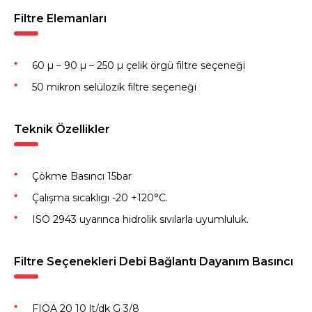
Filtre Elemanları
60 µ – 90 µ – 250 µ çelik örgü filtre seçeneği
50 mikron selülozik filtre seçeneği
Teknik Özellikler
Çökme Basıncı 15bar
Çalışma sıcaklıgı -20 +120°C.
ISO 2943 uyarınca hidrolik sıvılarla uyumluluk.
Filtre Seçenekleri Debi Bağlantı Dayanım Basıncı
FIOA 20 10 lt/dk G 3/8