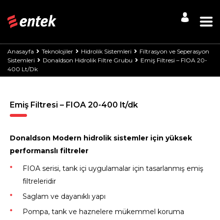
Anasayfa
Teknolojiler
Hidrolik Sistemleri
Filtrasyon ve Seperasyon
Sistemleri
Donaldson Hidrolik Filtre Grubu
Emiş Filtresi – FIOA 20-
400 Lt/dk
Emiş Filtresi – FIOA 20-400 lt/dk
Donaldson Modern hidrolik sistemler için yüksek
performanslı filtreler
FIOA serisi, tank içi uygulamalar için tasarlanmış emiş
filtreleridir
Saglam ve dayanıklı yapı
Pompa, tank ve haznelere mükemmel koruma