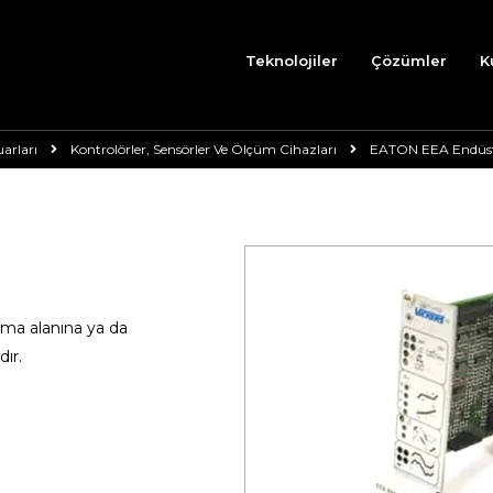
Teknolojiler
Çözümler
K
uarları
Kontrolörler, Sensörler Ve Ölçüm Cihazları
EATON EEA Endüstri
ışma alanına ya da
ır.