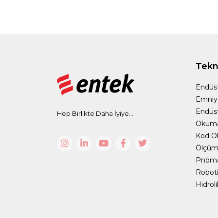
Tekno
Endüst
Emniy
Endüst
Hep Birlikte Daha İyiye...
Okum
Kod O
Ölçüm 
Pnömat
Roboti
Hidrol