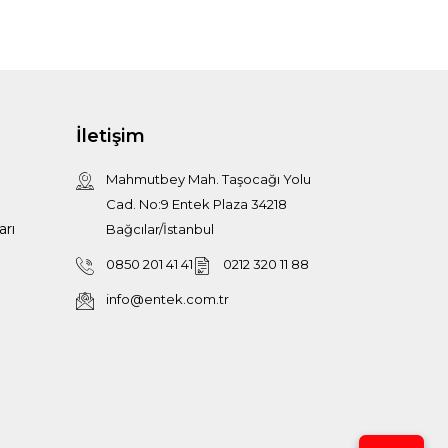
İletişim
Mahmutbey Mah. Taşocağı Yolu
Cad. No:9 Entek Plaza 34218
arı
Bağcılar/İstanbul
0850 201 41 41
0212 320 11 88
info@entek.com.tr