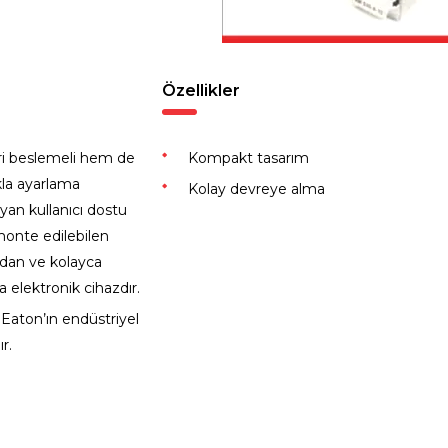
Özellikler
ri beslemeli hem de
Kompakt tasarım
ıkla ayarlama
Kolay devreye alma
yan kullanıcı dostu
monte edilebilen
udan ve kolayca
elektronik cihazdır.
 Eaton’ın endüstriyel
r.