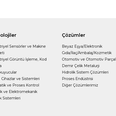
lojiler
Çözümler
riyel Sensörler ve Makine
Beyaz Eşya/Elektronik
eti
Gıda/İlaç/Ambalaj/Kozmetik
riyel Görüntü İşleme, Kod
Otomotiv ve Otomotiv Parçal
a
Demir Çelik Metalurji
kuyucular
Hidrolik Sistem Çözümleri
Cihazlar ve Sistemleri
Proses Endüstrisi
ik ve Proses Kontrol
Diğer Çözümlerimiz
k ve Elektromekanik
ik Sistemleri