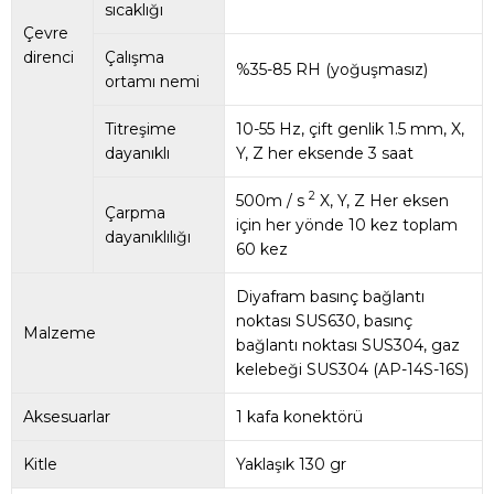
sıcaklığı
Çevre
direnci
Çalışma
%35-85 RH (yoğuşmasız)
ortamı nemi
Titreşime
10-55 Hz, çift genlik 1.5 mm, X,
dayanıklı
Y, Z her eksende 3 saat
2
500m / s
X, Y, Z Her eksen
Çarpma
için her yönde 10 kez toplam
dayanıklılığı
60 kez
Diyafram basınç bağlantı
noktası SUS630, basınç
Malzeme
bağlantı noktası SUS304, gaz
kelebeği SUS304 (AP-14S-16S)
Aksesuarlar
1 kafa konektörü
Kitle
Yaklaşık 130 gr