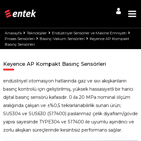
Anasayfa
Teknolojiler
Endüstriyel Sensörler ve Makine Emniyeti
Proses Sensörleri
Basınç-Vakum Sensörleri
Keyence AP Kompakt
Basınç Sensörleri
Keyence AP Kompakt Basınç Sensörleri
endüstriyel otomasyon hatlarında gaz ve sıvı akışkanların
basınç kontrolü için geliştirilmiş, yüksek hassasiyetli bir harici
dijital basınç sensörü kafasıdır. 0 ila 20 MPa nominal ölçüm
aralığında çalışan ve ±%0,5 tekrarlanabilirlik sunan ürün;
SUS304 ve SUS630 (S17400) paslanmaz çelik diyafram/gövde
yapısı sayesinde TYPE304 ve S17400 ile uyumlu aşındırıcı ve
zorlu akışkan süreçlerinde kesintisiz performans sağlar.