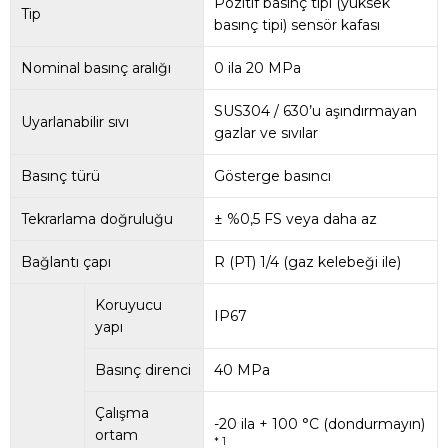
Pozitif basınç tipi (yüksek
Tip
basınç tipi) sensör kafası
Nominal basınç aralığı
0 ila 20 MPa
SUS304 / 630’u aşındırmayan
Uyarlanabilir sıvı
gazlar ve sıvılar
Basınç türü
Gösterge basıncı
Tekrarlama doğruluğu
± %0,5 FS veya daha az
Bağlantı çapı
R (PT) 1/4 (gaz kelebeği ile)
Koruyucu
IP67
yapı
Basınç direnci
40 MPa
Çalışma
-20 ila + 100 °C (dondurmayın)
ortam
* 1