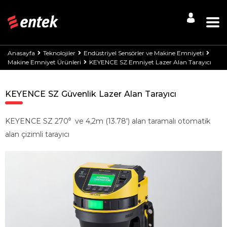
Anasayfa
Teknolojiler
Endüstriyel Sensörler ve Makine Emniyeti
Makine Emniyet Ürünleri
KEYENCE SZ Emniyet Lazer Alan Tarayıcı
KEYENCE SZ Güvenlik Lazer Alan Tarayıcı
KEYENCE SZ 270⁰ ve
4,2m (13.78′)
alan taramalı otomatik
alan çizimli tarayıcı