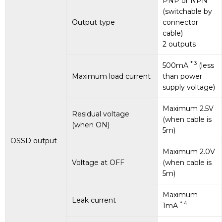
PNP or NPN
(switchable by
Output type
connector
cable)
2 outputs
* 3
500mA
(less
Maximum load current
than power
supply voltage)
Maximum 2.5V
Residual voltage
(when cable is
(when ON)
5m)
OSSD output
Maximum 2.0V
Voltage at OFF
(when cable is
5m)
Maximum
Leak current
* 4
1mA