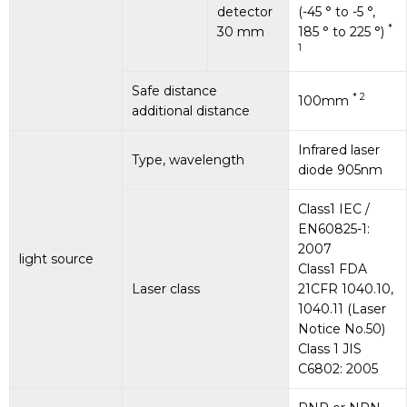
detector
(-45 ° to -5 °,
*
30 mm
185 ° to 225 °)
1
Safe distance
* 2
100mm
additional distance
Infrared laser
Type, wavelength
diode 905nm
Class1 IEC /
EN60825-1:
2007
light source
Class1 FDA
Laser class
21CFR 1040.10,
1040.11 (Laser
Notice No.50)
Class 1 JIS
C6802: 2005