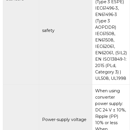
(Type 3 ESPE)
IEC61496-3,
EN61496-3
(Type 3
AOPDDR)
safety
IEC61508,
EN61508,
IEC62061,
EN62061, (SIL2)
EN ISO13849-1:
2015 (PLd,
Category 3) )
UL508, UL1998
When using
converter
power supply:
DC 24 V ± 10%,
Ripple (PP)
Power-supply voltage
10% or less
When