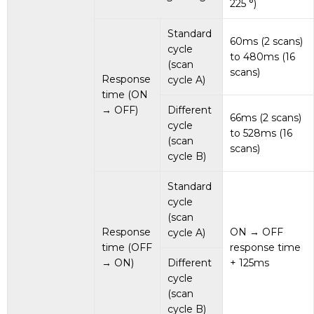
225 °)
Standard
60ms (2 scans)
cycle
to 480ms (16
(scan
scans)
Response
cycle A)
time (ON
→ OFF)
Different
66ms (2 scans)
cycle
to 528ms (16
(scan
scans)
cycle B)
Standard
cycle
(scan
Response
ON → OFF
cycle A)
time (OFF
response time
→ ON)
Different
+ 125ms
cycle
(scan
cycle B)