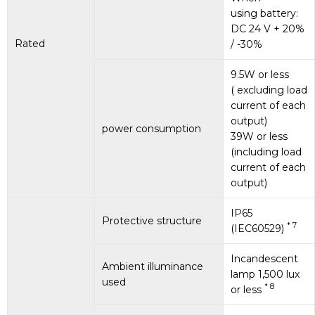
using battery:
DC 24 V + 20%
Rated
/ -30%
9.5W or less
( excluding load
current of each
output)
power consumption
39W or less
(including load
current of each
output)
IP65
Protective structure
* 7
(IEC60529)
Incandescent
Ambient illuminance
lamp 1,500 lux
used
* 8
or less