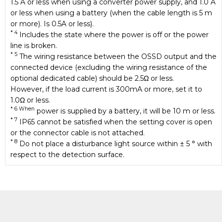
1.5 A or less when using a converter power supply, and 1.0 A
or less when using a battery (when the cable length is 5 m
or more). Is 0.5A or less).
* 4
Includes the state where the power is off or the power
line is broken.
* 5
The wiring resistance between the OSSD output and the
connected device (excluding the wiring resistance of the
optional dedicated cable) should be 2.5Ω or less.
However, if the load current is 300mA or more, set it to
1.0Ω or less.
* 6 When
power is supplied by a battery, it will be 10 m or less.
* 7
IP65 cannot be satisfied when the setting cover is open
or the connector cable is not attached.
* 8
Do not place a disturbance light source within ± 5 ° with
respect to the detection surface.