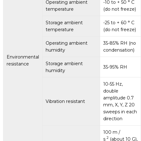
Operating ambient
-10 to + 50 ° C
temperature
(do not freeze)
Storage ambient
-25 to + 60 ° C
temperature
(do not freeze)
Operating ambient
35-85% RH (no
humidity
condensation)
Environmental
Storage ambient
resistance
35-95% RH
humidity
10-55 Hz,
double
amplitude 0.7
Vibration resistant
mm, X, Y, Z 20
sweeps in each
direction
100 m /
2
s
(about 10 G),