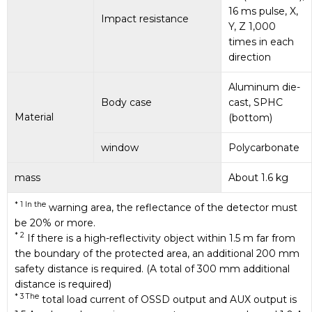
16 ms pulse, X,
Impact resistance
Y, Z 1,000
times in each
direction
Aluminum die-
Body case
cast, SPHC
Material
(bottom)
window
Polycarbonate
mass
About 1.6 kg
* 1 In the
warning area, the reflectance of the detector must
be 20% or more.
* 2
If there is a high-reflectivity object within 1.5 m far from
the boundary of the protected area, an additional 200 mm
safety distance is required. (A total of 300 mm additional
distance is required)
* 3 The
total load current of OSSD output and AUX output is