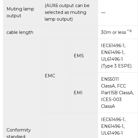
(AUX6 output can be
Muting lamp
selected as muting
―
output
lamp output)
* 6
cable length
30m or less
IEC61496-1,
EN61496-1,
EMS
UL61496-1
(Type 3 ESPE)
EMC
EN55011
ClassA, FCC
EMI
Part15B ClassA,
ICES-003
ClassA
IEC61496-1,
EN61496-1,
Conformity
UL61496-1
standard