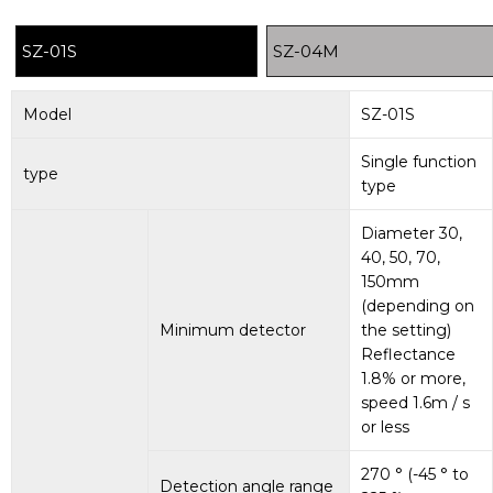
SZ-01S
SZ-04M
Model
SZ-01S
Single function
type
type
Diameter 30,
40, 50, 70,
150mm
(depending on
Minimum detector
the setting)
Reflectance
1.8% or more,
speed 1.6m / s
or less
270 ° (-45 ° to
Detection angle range