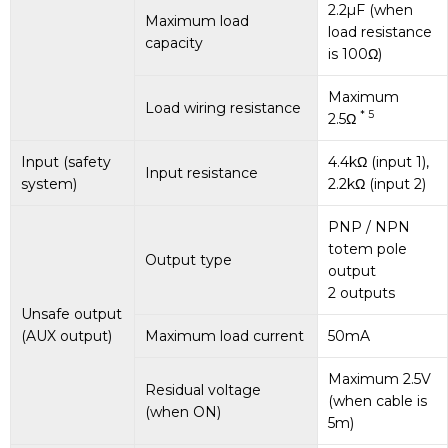
2.2µF (when
Maximum load
load resistance
capacity
is 100Ω)
Maximum
Load wiring resistance
* 5
2.5Ω
Input (safety
4.4kΩ (input 1),
Input resistance
system)
2.2kΩ (input 2)
PNP / NPN
totem pole
Output type
output
2 outputs
Unsafe output
(AUX output)
Maximum load current
50mA
Maximum 2.5V
Residual voltage
(when cable is
(when ON)
5m)