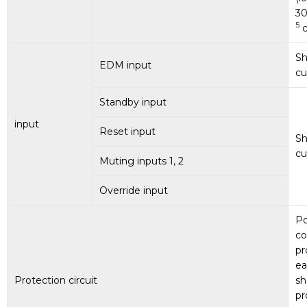
30
5
c
Sh
EDM input
cu
Standby input
input
Reset input
Sh
cu
Muting inputs 1, 2
Override input
Po
co
pr
ea
Protection circuit
sh
pr