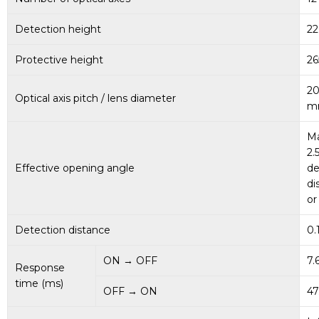
Detection height
2
Protective height
2
20
Optical axis pitch / lens diameter
m
M
2.
Effective opening angle
de
di
or
Detection distance
0.
ON → OFF
7.
Response
time (ms)
OFF → ON
47