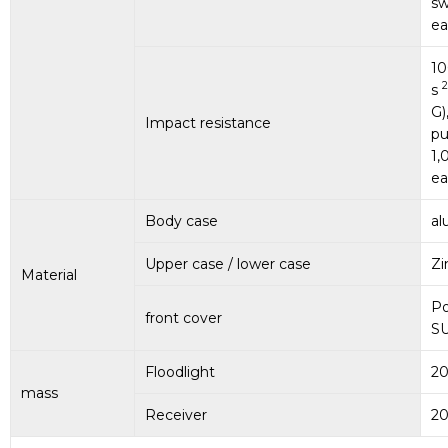
sw
ea
10
2
s
G)
Impact resistance
pu
1,
ea
Body case
a
Upper case / lower case
Zi
Material
Po
front cover
S
Floodlight
20
mass
Receiver
20