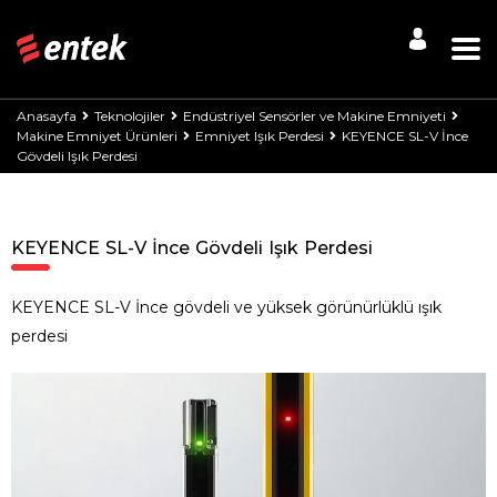
Anasayfa
Teknolojiler
Endüstriyel Sensörler ve Makine Emniyeti
Makine Emniyet Ürünleri
Emniyet Işık Perdesi
KEYENCE SL-V İnce
Gövdeli Işık Perdesi
KEYENCE SL-V İnce Gövdeli Işık Perdesi
KEYENCE SL-V İnce gövdeli ve yüksek görünürlüklü ışık
perdesi