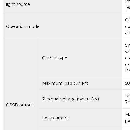
In
light source
(8
ON
Operation mode
op
ar
Sw
wi
Output type
co
ca
P
Maximum load current
5
Up
Residual voltage (when ON)
7 
OSSD output
M
Leak current
µ