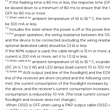
* 1
If the flashing time is 80 ms or less, the response time (O
be slowed down to a minimum of 80 ms to ensure that the
OFF for 80 ms or more.
* 2 When used at an
ambient temperature of 45 to 55 ° C, the temp
be 300 mA or less.
* 3
Includes the state where the power is off or the power line
* 4 For
proper operation, the wiring resistance between the O
and the device to be connected (excluding the wiring resista
optional dedicated cable) should be 2.5 Ω or less.
If the NPN output is used, the cable length is 15 m or more, 
current is 200 mA or more, set it to 1.0 Ω or less.
* 5 When used at an
ambient temperature of 45 to 55 ° C, incand
(DC 24 V, 1 to 3 W) and LED lamps (load current 10 to 100 mA
* 6 When the
AUX output (red line of the floodlight) and the ED
line of the receiver) are short-circuited and the following cond
met, the current consumption of the floodlight increases b
the above, and the receiver’s current consumption increases.
consumption is reduced by 10 mA. (The total current consum
floodlight and receiver does not change.)
-When OSSD is OFF when using a PNP output cable-OSSD 