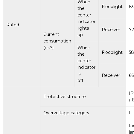
When
Floodlight
6
the
center
indicator
Rated
lights
Receiver
7
Current
up
consumption
(mA)
When
Floodlight
5
the
center
indicator
is
Receiver
6
off
IP
Protective structure
(I
Overvoltage category
II
In
la