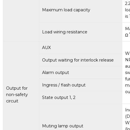
2.
Maximum load capacity
lo
is
Ma
Load wiring resistance
Ω
AUX
Wi
N
Output waiting for interlock release
au
Alarm output
sw
fu
Ingress / flash output
m
Output for
ou
non-safety
State output 1, 2
circuit
In
(D
W)
Muting lamp output
(l