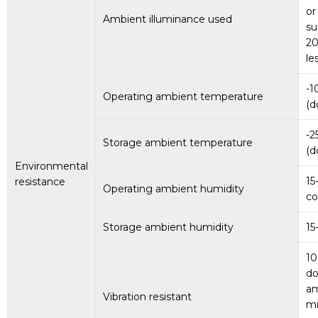
or
Ambient illuminance used
su
20
le
-1
Operating ambient temperature
(d
-2
Storage ambient temperature
(d
Environmental
15
resistance
Operating ambient humidity
co
Storage ambient humidity
15
10
do
am
Vibration resistant
mm