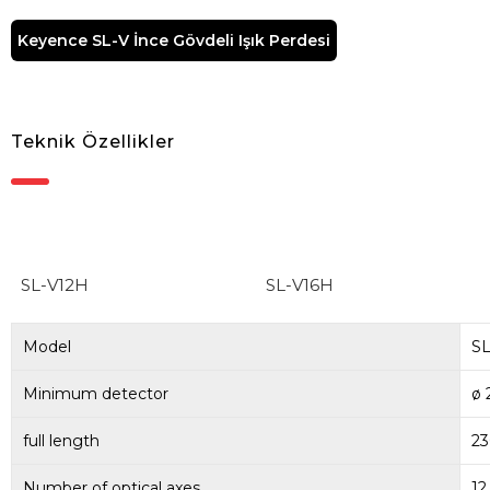
Keyence SL-V İnce Gövdeli Işık Perdesi
Teknik Özellikler
SL-V12H
SL-V16H
Model
SL
Minimum detector
ø
full length
2
Number of optical axes
12