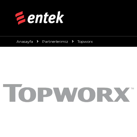
Anasayfa
Partnerlerimiz
Topworx