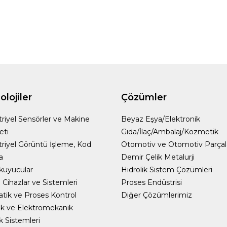
lojiler
Çözümler
riyel Sensörler ve Makine
Beyaz Eşya/Elektronik
eti
Gıda/İlaç/Ambalaj/Kozmetik
riyel Görüntü İşleme, Kod
Otomotiv ve Otomotiv Parçal
a
Demir Çelik Metalurji
kuyucular
Hidrolik Sistem Çözümleri
Cihazlar ve Sistemleri
Proses Endüstrisi
ik ve Proses Kontrol
Diğer Çözümlerimiz
k ve Elektromekanik
ik Sistemleri