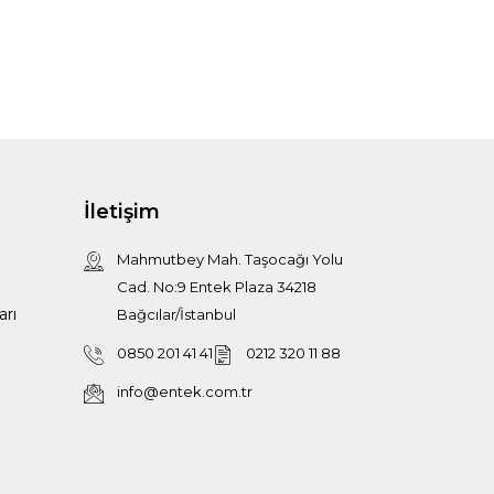
İletişim
Mahmutbey Mah. Taşocağı Yolu
Cad. No:9 Entek Plaza 34218
arı
Bağcılar/İstanbul
0850 201 41 41
0212 320 11 88
info@entek.com.tr