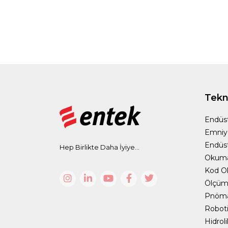
Tekno
Endüst
Emniy
Endüst
Hep Birlikte Daha İyiye...
Okum
Kod O
Ölçüm 
Pnömat
Roboti
Hidrol