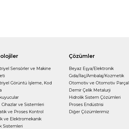
lojiler
Çözümler
riyel Sensörler ve Makine
Beyaz Eşya/Elektronik
eti
Gıda/İlaç/Ambalaj/Kozmetik
riyel Görüntü İşleme, Kod
Otomotiv ve Otomotiv Parçal
a
Demir Çelik Metalurji
kuyucular
Hidrolik Sistem Çözümleri
Cihazlar ve Sistemleri
Proses Endüstrisi
ik ve Proses Kontrol
Diğer Çözümlerimiz
k ve Elektromekanik
ik Sistemleri