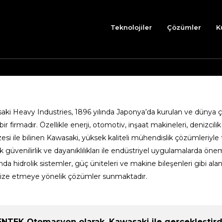
Teknolojiler
Çözümler
K
saki
Heavy
Industries
, 1896 yılında Japonya’da kurulan ve dünya
bir firmadır. Özellikle enerji, otomotiv, inşaat makineleri, denizcili
esi ile bilinen Kawasaki, yüksek kaliteli mühendislik çözümleriyle
 güvenilirlik ve dayanıklılıkları ile endüstriyel uygulamalarda öne
a hidrolik sistemler, güç üniteleri ve makine bileşenleri gibi ala
ize etmeye yönelik çözümler sunmaktadır.
ENTEK Otomasyon olarak, Kawasaki ile gerçekleştirdiğ