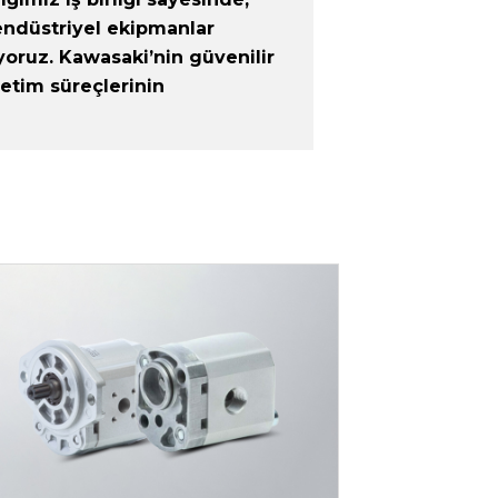
 endüstriyel ekipmanlar
oruz. Kawasaki’nin güvenilir
retim süreçlerinin