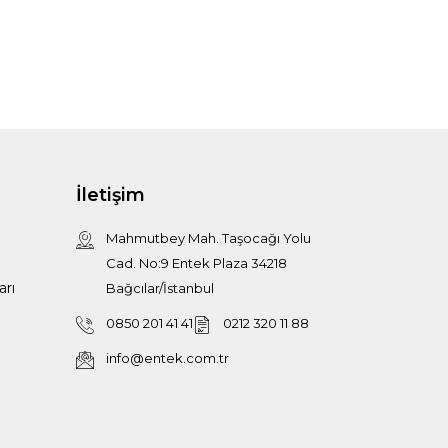
İletişim
Mahmutbey Mah. Taşocağı Yolu
Cad. No:9 Entek Plaza 34218
arı
Bağcılar/İstanbul
0850 201 41 41
0212 320 11 88
info@entek.com.tr