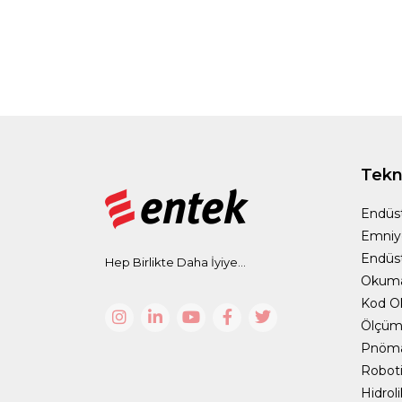
Tekno
Endüst
Emniy
Endüst
Hep Birlikte Daha İyiye...
Okum
Kod O
Ölçüm 
Pnömat
Roboti
Hidrol