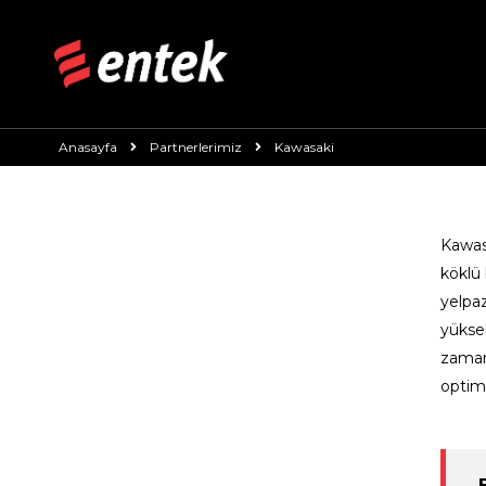
Anasayfa
Partnerlerimiz
Kawasaki
Kawa
köklü 
yelpaz
yüksek
zamand
optim