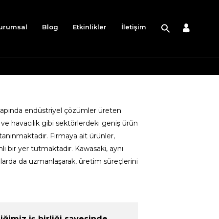
urumsal
Blog
Etkinlikler
İletişim
 çapında endüstriyel çözümler üreten
k ve havacılık gibi sektörlerdeki geniş ürün
 tanınmaktadır. Firmaya ait ürünler,
mli bir yer tutmaktadır. Kawasaki, aynı
nlarda da uzmanlaşarak, üretim süreçlerini
imiz iş birliği sayesinde,