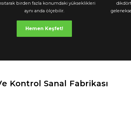
nsıtarak birden fazla konumdaki yükseklikleri
dikdört
aynı anda ölçebilir.
geleneksel
Hemen Keşfet!
e Kontrol Sanal Fabrikası