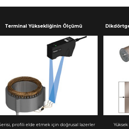
Terminal Yüksekliğinin Ölçümü
Dikdörtge
Serisi, profili elde etmek için doğrusal lazerler
Yüksek 