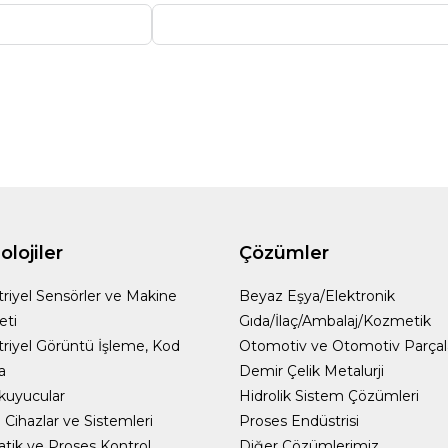
lojiler
Çözümler
riyel Sensörler ve Makine
Beyaz Eşya/Elektronik
eti
Gıda/İlaç/Ambalaj/Kozmetik
riyel Görüntü İşleme, Kod
Otomotiv ve Otomotiv Parçal
a
Demir Çelik Metalurji
kuyucular
Hidrolik Sistem Çözümleri
Cihazlar ve Sistemleri
Proses Endüstrisi
ik ve Proses Kontrol
Diğer Çözümlerimiz