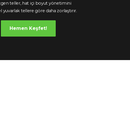
gen teller, hat içi boyut yönetimini
 yuvarlak tellere göre daha zorlaştırır.
Hemen Keşfet!