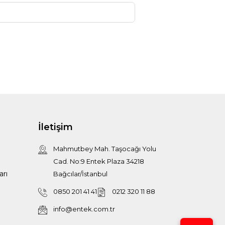
İletişim
Mahmutbey Mah. Taşocağı Yolu
Cad. No:9 Entek Plaza 34218
arı
Bağcılar/İstanbul
0850 201 41 41
0212 320 11 88
info@entek.com.tr