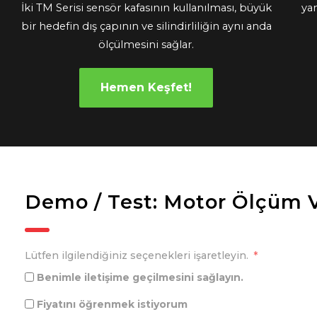
İki TM Serisi sensör kafasının kullanılması, büyük
ya
bir hedefin dış çapının ve silindirliliğin aynı anda
ölçülmesini sağlar.
Hemen Keşfet!
Demo / Test: Motor Ölçüm V
Lütfen ilgilendiğiniz seçenekleri işaretleyin.
Benimle iletişime geçilmesini sağlayın.
Fiyatını öğrenmek istiyorum