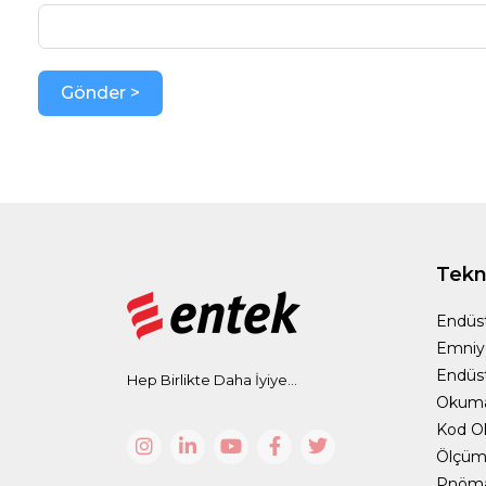
Gönder >
Tekno
Endüst
Emniy
Endüst
Hep Birlikte Daha İyiye...
Okum
Kod O
Ölçüm 
Pnömat