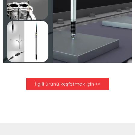
İlgili ürünü keşfetmek için >>