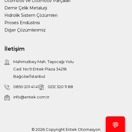
Otomotiv ve Otomotiv Parçaları
Demir Çelik Metalurji
Hidrolik Sistem Çözümleri
Proses Endüstrisi
Diğer Çözümlerimiz
İletişim
Mahmutbey Mah. Taşocağı Yolu
Cad. No:9 Entek Plaza 34218
Bağcılar/İstanbul
0850 201 41 41
0212 320 11 88
info@entek.com.tr
💬
© 2026 Copyright
Entek Otomasyon