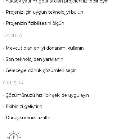
•
Yüksek yatırım getirisi olan projelerinizi belirleyin
•
Projeniz için uygun teknolojiyi bulun
•
Projenizin fizibilitesini ölçün
UYGULA
•
Mevcut olan en iyi donanımı kullanın
•
Son teknolojiden yararlanın
•
Geleceğe dönük çözümleri seçin
GELİŞTİR
•
Çözümünüzü hızlı bir şekilde uygulayın
•
Ekibinizi geliştirin
•
Duruş sürenizi azaltın