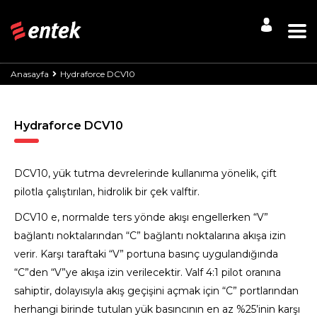
Anasayfa
Hydraforce DCV10
Hydraforce DCV10
DCV10, yük tutma devrelerinde kullanıma yönelik, çift
pilotla çalıştırılan, hidrolik bir çek valftir.
DCV10 e, normalde ters yönde akışı engellerken “V”
bağlantı noktalarından “C” bağlantı noktalarına akışa izin
verir. Karşı taraftaki “V” portuna basınç uygulandığında
“C”den “V”ye akışa izin verilecektir. Valf 4:1 pilot oranına
sahiptir, dolayısıyla akış geçişini açmak için “C” portlarından
herhangi birinde tutulan yük basıncının en az %25’inin karşı