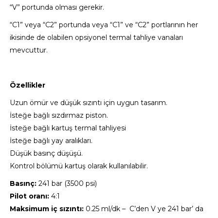
“V” portunda olması gerekir.
“C1” veya “C2” portunda veya “C1” ve “C2” portlarının her
ikisinde de olabilen opsiyonel termal tahliye vanaları
mevcuttur.
Özellikler
Uzun ömür ve düşük sızıntı için uygun tasarım.
İsteğe bağlı sızdırmaz piston.
İsteğe bağlı kartuş termal tahliyesi
İsteğe bağlı yay aralıkları.
Düşük basınç düşüşü.
Kontrol bölümü kartuş olarak kullanılabilir.
Basınç:
241 bar (3500 psi)
Pilot oranı:
4:1
Maksimum iç sızıntı:
0.25 ml/dk – C’den V ye 241 bar’ da