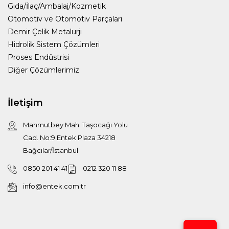
Gıda/İlaç/Ambalaj/Kozmetik
Otomotiv ve Otomotiv Parçaları
Demir Çelik Metalurji
Hidrolik Sistem Çözümleri
Proses Endüstrisi
Diğer Çözümlerimiz
İletişim
Mahmutbey Mah. Taşocağı Yolu
Cad. No:9 Entek Plaza 34218
Bağcılar/İstanbul
0850 201 41 41
0212 320 11 88
info@entek.com.tr