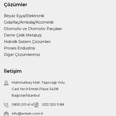
Çözümler
Beyaz Eşya/Elektronik
Gıda/İlaç/Ambalaj/Kozmetik
Otomotiv ve Otomotiv Parçaları
Demir Çelik Metalurji
Hidrolik Sistem Çözümleri
Proses Endüstrisi
Diğer Çözümlerimiz
İletişim
Mahmutbey Mah. Taşocağı Yolu
Cad. No:9 Entek Plaza 34218
Bağcılar/İstanbul
0850 201 41 41
0212 320 11 88
info@entek.com.tr