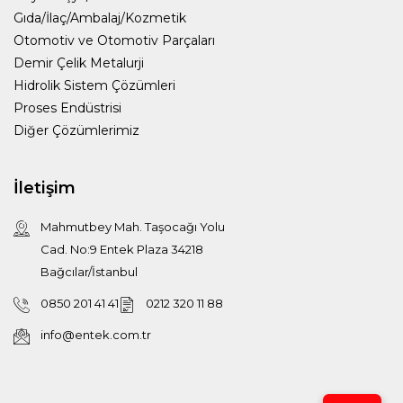
Gıda/İlaç/Ambalaj/Kozmetik
Otomotiv ve Otomotiv Parçaları
Demir Çelik Metalurji
Hidrolik Sistem Çözümleri
Proses Endüstrisi
Diğer Çözümlerimiz
İletişim
Mahmutbey Mah. Taşocağı Yolu
Cad. No:9 Entek Plaza 34218
Bağcılar/İstanbul
0850 201 41 41
0212 320 11 88
info@entek.com.tr