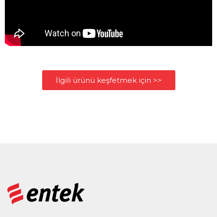
İlgili ürünü keşfetmek için >>