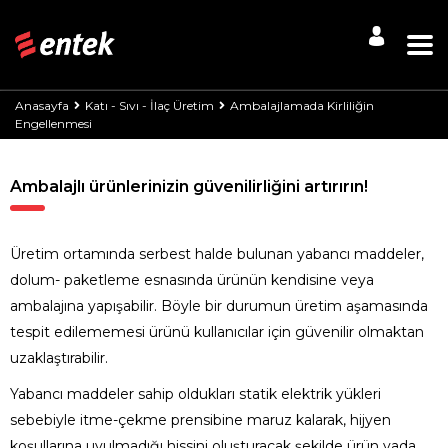
Anasayfa
Katı - Sıvı - İlaç Üretim
Ambalajlamada Kirliliğin
Engellenmesi
Ambalajlı ürünlerinizin güvenilirliğini artırırın!
Üretim ortamında serbest halde bulunan yabancı maddeler,
dolum- paketleme esnasında ürünün kendisine veya
ambalajına yapışabilir. Böyle bir durumun üretim aşamasında
tespit edilememesi ürünü kullanıcılar için güvenilir olmaktan
uzaklaştırabilir.
Yabancı maddeler sahip oldukları statik elektrik yükleri
sebebiyle itme-çekme prensibine maruz kalarak, hijyen
koşullarına uyulmadığı hissini oluşturacak şekilde ürün yada